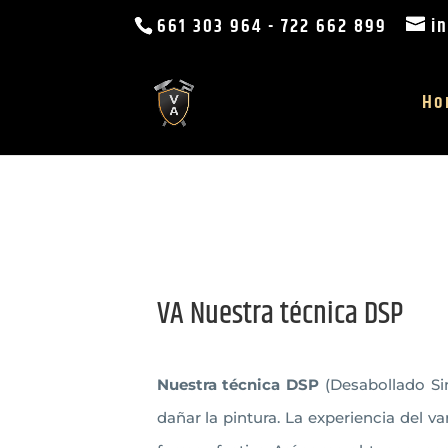
661 303 964
-
722 662 899
i
Ho
VA Nuestra técnica DSP
Nuestra técnica DSP
(Desabollado Sin
dañar la pintura. La experiencia del va